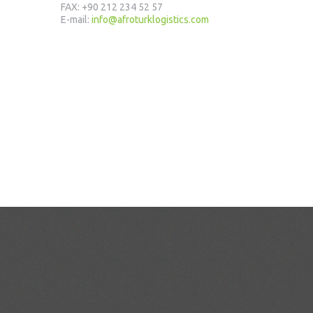
FAX: +90 212 234 52 57
E-mail:
info@afroturklogistics.com