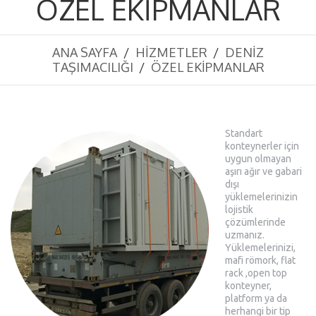
ÖZEL EKİPMANLAR
ANA SAYFA
HIZMETLER
DENİZ
TAŞIMACILIĞI
ÖZEL EKİPMANLAR
Standart
konteynerler için
uygun olmayan
aşırı ağır ve gabari
dışı
yüklemelerinizin
lojistik
çözümlerinde
uzmanız.
Yüklemelerinizi,
mafi römork, flat
rack ,open top
konteyner,
platform ya da
herhangi bir tip