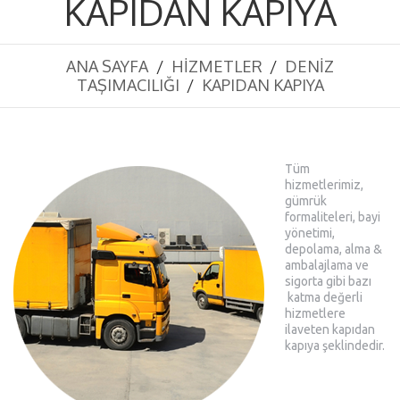
KAPIDAN KAPIYA
ANA SAYFA
HIZMETLER
DENİZ
TAŞIMACILIĞI
KAPIDAN KAPIYA
Tüm
hizmetlerimiz,
gümrük
formaliteleri, bayi
yönetimi,
depolama, alma &
ambalajlama ve
sigorta gibi bazı
katma değerli
hizmetlere
ilaveten kapıdan
kapıya şeklindedir.